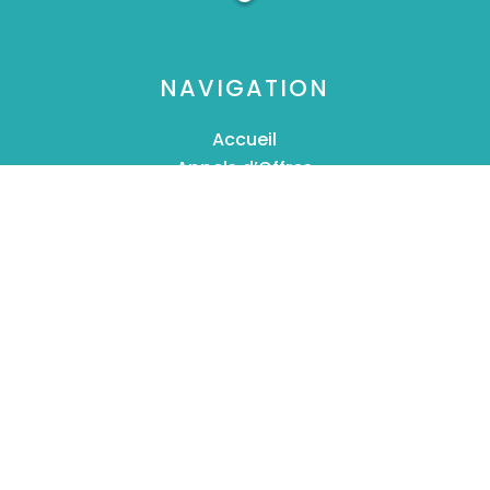
NAVIGATION
Accueil
Appels d’Offres
Programme
A propos & Contact
FAQ & Avis Client
VOUS AVEZ UNE QUESTION ?
06 75 86 17 83
contact@assistanteappelsdoffres.fr