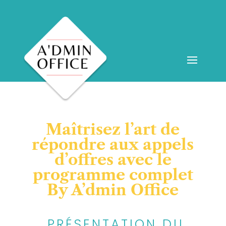
Maîtrisez l’art de
répondre aux appels
d’offres avec le
programme complet
By A’dmin Office
PRÉSENTATION DU